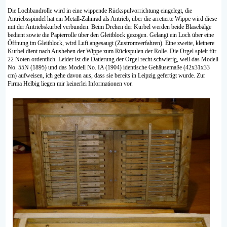
Die Lochbandrolle wird in eine wippende Rückspulvorrichtung eingelegt, die
Antriebsspindel hat ein Metall-Zahnrad als Antrieb, über die arretierte Wippe wird diese
mit der Antriebskurbel verbunden. Beim Drehen der Kurbel werden beide Blasebälge
bedient sowie die Papierrolle über den Gleitblock gezogen. Gelangt ein Loch über eine
Öffnung im Gleitblock, wird Luft angesaugt (Zustromverfahren). Eine zweite, kleinere
Kurbel dient nach Ausheben der Wippe zum Rückspulen der Rolle. Die Orgel spielt für
22 Noten ordentlich. Leider ist die Datierung der Orgel recht schwierig, weil das Modell
No. 55N (1895) und das Modell No. IA (1904) identische Gehäusemaße (42x31x33
cm) aufweisen, ich gehe davon aus, dass sie bereits in Leipzig gefertigt wurde. Zur
Firma Helbig liegen mir keinerlei Informationen vor.