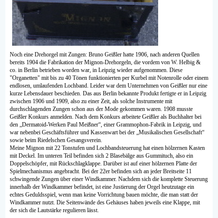
Noch eine Drehorgel mit Zungen: Bruno Geißler hatte 1906, nach anderen Quellen
bereits 1904 die Fabrikation der Mignon-Drehorgeln, die vordem von W. Helbig &
co. in Berlin betrieben worden war, in Leipzig wieder aufgenommen. Diese
"Organetten" mit bis zu 40 Tönen funktionierten per Kurbel mit Notenrolle oder einem
endlosen, umlaufenden Lochband. Leider war dem Unternehmen von Geißler nur eine
kurze Lebensdauer beschieden. Das aus Berlin bekannte Produkt fertigte er in Leipzig
zwischen 1906 und 1909, also zu einer Zeit, als solche Instrumente mit
durchschlagenden Zungen schon aus der Mode gekommen waren. 1908 musste
Geißler Konkurs anmelden. Nach dem Konkurs arbeitete Geißler als Buchhalter bei
den „Dermatoid-Werken Paul Meißner“, einer Grammophon-Fabrik in Leipzig, und
war nebenbei Geschäftsführer und Kassenwart bei der „Musikalischen Gesellschaft“
sowie beim Riedelschen Gesangsverein.
Meine Mignon mit 22 Tonstufen und Lochbandsteuerung hat einen hölzernen Kasten
mit Deckel. Im unteren Teil befinden sich 2 Blasebälge aus Gummituch, also ein
Doppelschöpfer, mit Rückschlagklappe. Darüber ist auf einer hölzernen Platte der
Spielmechanismus angebracht. Bei der 22er befinden sich an jeder Breitseite 11
schwingende Zungen über einer Windkammer. Nachdem sich die komplette Steuerung
innerhalb der Windkammer befindet, ist eine Justierung der Orgel heutzutage ein
echtes Geduldsspiel, wenn man keine Vorrichtung bauen möchte, die man statt der
Windkammer nutzt. Die Seitenwände des Gehäuses haben jeweils eine Klappe, mit
der sich die Lautstärke regulieren lässt.